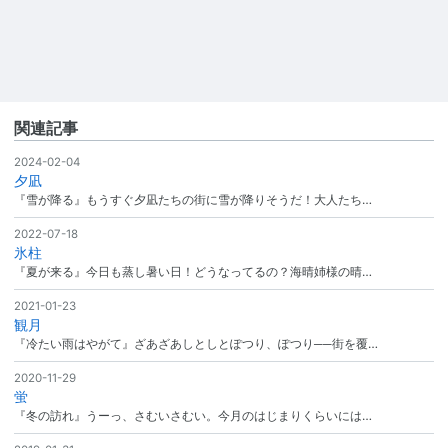
関連記事
2024-02-04
夕凪
『雪が降る』もうすぐ夕凪たちの街に雪が降りそうだ！大人たち…
2022-07-18
氷柱
『夏が来る』今日も蒸し暑い日！どうなってるの？海晴姉様の晴…
2021-01-23
観月
『冷たい雨はやがて』ざあざあしとしとぽつり、ぽつり──街を覆…
2020-11-29
蛍
『冬の訪れ』うーっ、さむいさむい。今月のはじまりくらいには…